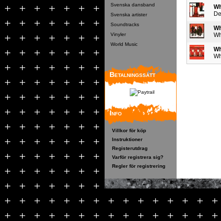
Svenska dansband
Wh
De
Svenska artister
Soundtracks
Wh
Vinyler
Wh
World Music
Wh
Wh
Betalningssätt
Info
Villkor för köp
Instruktioner
Registerutdrag
Varför registrera sig?
Regler för registrering