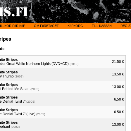
ILLKOR FöR KöP
OM FöRETAGET
KöPKORG
TILL KASSAN
REGIS
ripes
ade
ite Stripes
21.50 €
der Great White Northern Lights (DVD+CD)
(2010)
ite Stripes
13.50 €
ky Thump
(2007)
ite Stripes
13.00 €
t Behind Me Satan
(2005)
ite Stripes
6.50 €
e Denial Twist 7'
(2005)
ite Stripes
6.50 €
e Denial Twist 7' (Live)
(2005)
ite Stripes
13.00 €
ephant
(2003)