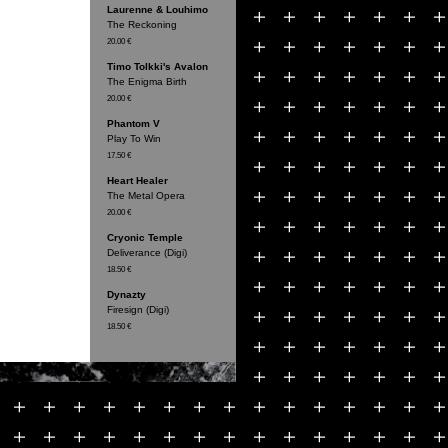
Laurenne & Louhimo
The Reckoning
20.00 €
Timo Tolkki's Avalon
The Enigma Birth
20.00 €
Phantom V
Play To Win
17.50 €
Heart Healer
The Metal Opera
20.00 €
Cryonic Temple
Deliverance (Digi)
18.50 €
Dynazty
Firesign (Digi)
18.50 €