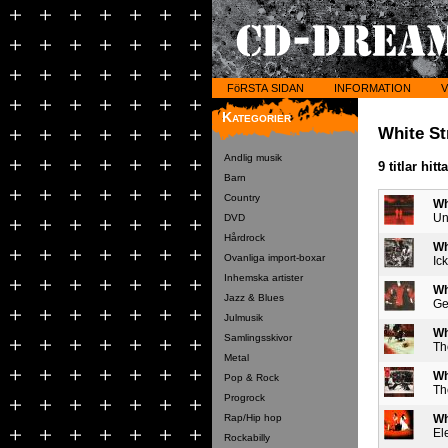
FöRSTA SIDAN
INFORMATION
V
Kategorier
White St
Andlig musik
9 titlar hitt
Barn
Country
Wh
Un
DVD
Hårdrock
Wh
Ovanliga import-boxar
Ic
Inhemska artister
Wh
Jazz & Blues
Ge
Julmusik
Wh
Samlingsskivor
Th
Metal
Wh
Pop & Rock
Th
Progrock
Rap/Hip hop
Wh
El
Rockabilly