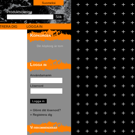
Suomeksi
Produktsökning
Sök
TRERA DIG
LOGGA IN
Köpkorgen
Din köpkorg är tom
Logga in
Användarnamn
Lösenord
» Glömt ditt lösenord?
» Registrera dig
Vi rekommenderar