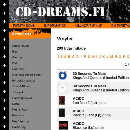
FöRSTA SIDAN
INFORMATION
VILLKOR FöR KöP
OM FöRETA
Kategorier
Vinyler
Andlig musik
209 titlar hittade
Barn
0-9
A
B
C
D
E
F
G
H
I
J
K
L
M
N
O
P
Country
DVD
1
/
Hårdrock
30 Seconds To Mars
Ovanliga import-boxar
Kings And Queens (Limeted Edition 
Inhemska artister
30 Seconds To Mars
Jazz & Blues
Kings And Queens (Limeted Edition 
Julmusik
Samlingsskivor
AC/DC
Iron Man 2 (Lp)
(2010)
Metal
Pop & Rock
AC/DC
Back In Black (Lp)
Progrock
(2009)
Rap/Hip hop
AC/DC
Rockabilly
Black Ice (Lp)
(2008)