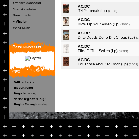
Svenska dansband
AC/DC
Svenska artister
'74 Jailbreak (Lp)
(2003)
Soundtracks
AC/DC
» Vinyler
Blow Up Your Video (Lp)
(2003)
World Music
AC/DC
Dirty Deeds Done Dirt Cheap (Lp)
(2
Betalningssätt
AC/DC
Flick Of The Switch (Lp)
(2003)
AC/DC
For Those About To Rock (Lp)
(2003)
Info
Villkor för köp
Instruktioner
Registerutdrag
Varför registrera sig?
Regler för registrering