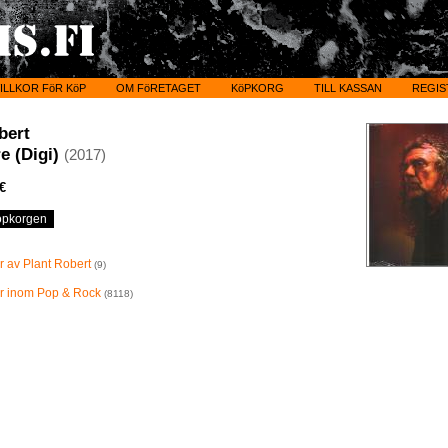
ILLKOR FöR KöP
OM FöRETAGET
KöPKORG
TILL KASSAN
REGIS
bert
re (Digi)
(2017)
 €
lar av Plant Robert
(9)
lar inom Pop & Rock
(8118)