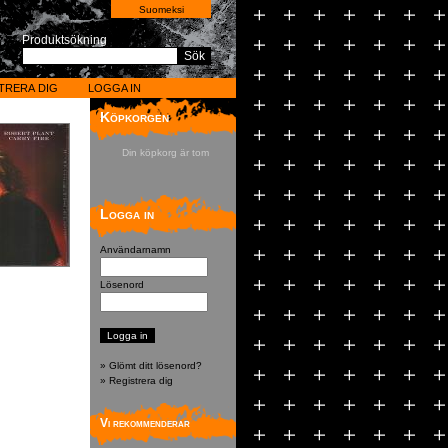
Suomeksi
Produktsökning
Sök
TRERA DIG
LOGGA IN
Köpkorgen
Din köpkorg är tom
Logga in
Användarnamn
Lösenord
» Glömt ditt lösenord?
» Registrera dig
Vi rekommenderar