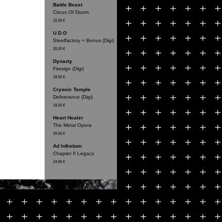
Battle Beast
Circus Of Doom
22.00 €
U.D.O
Steelfactory + Bonus (Digi)
20.00 €
Dynazty
Firesign (Digi)
18.50 €
Cryonic Temple
Deliverance (Digi)
18.50 €
Heart Healer
The Metal Opera
20.00 €
Ad Infinitum
Chapter II Legacy
24.00 €