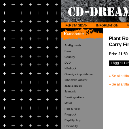
FöRSTA SIDAN
INFORMATION
V
Kategorier
Plant Ro
Carry Fi
Andlig musik
Barn
Pris: 21.50
Country
DVD
Hårdrock
Ovanliga import-boxar
» Se alla tit
Inhemska artister
» Se alla tit
Jazz & Blues
Julmusik
Samlingsskivor
Metal
Pop & Rock
Progrock
Rap/Hip hop
Rockabilly