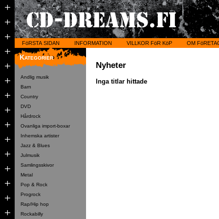
FöRSTA SIDAN
INFORMATION
VILLKOR FöR KöP
OM FöRETA
Kategorier
Nyheter
Andlig musik
Inga titlar hittade
Barn
Country
DVD
Hårdrock
Ovanliga import-boxar
Inhemska artister
Jazz & Blues
Julmusik
Samlingsskivor
Metal
Pop & Rock
Progrock
Rap/Hip hop
Rockabilly