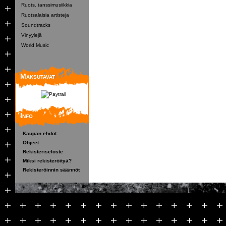
Ruots. tanssimusiikkia
Ruotsalaisia artisteja
Soundtracks
Vinyylejä
World Music
Maksutavat
Info
Kaupan ehdot
Ohjeet
Rekisteriseloste
Miksi rekisteröityä?
Rekisteröinnin säännöt