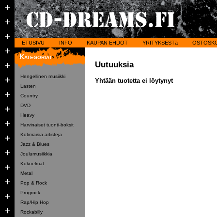
ETUSIVU
INFO
KAUPAN EHDOT
YRITYKSESTä
OSTOSK
Kategoriat
Uutuuksia
Hengellinen musiikki
Yhtään tuotetta ei löytynyt
Lasten
Country
DVD
Heavy
Harvinaiset tuonti-boksit
Kotimaisia artisteja
Jazz & Blues
Joulumusiikkia
Kokoelmat
Metal
Pop & Rock
Progrock
Rap/Hip Hop
Rockabilly