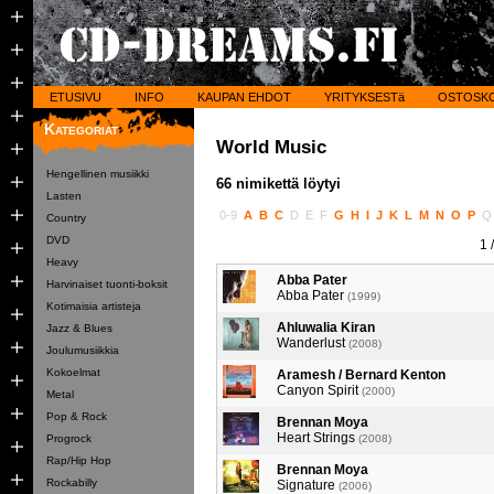
ETUSIVU
INFO
KAUPAN EHDOT
YRITYKSESTä
OSTOSK
Kategoriat
World Music
Hengellinen musiikki
66 nimikettä löytyi
Lasten
0-9
A
B
C
D
E
F
G
H
I
J
K
L
M
N
O
P
Country
DVD
1
/
Heavy
Abba Pater
Harvinaiset tuonti-boksit
Abba Pater
(1999)
Kotimaisia artisteja
Ahluwalia Kiran
Jazz & Blues
Wanderlust
(2008)
Joulumusiikkia
Kokoelmat
Aramesh / Bernard Kenton
Canyon Spirit
(2000)
Metal
Pop & Rock
Brennan Moya
Heart Strings
Progrock
(2008)
Rap/Hip Hop
Brennan Moya
Rockabilly
Signature
(2006)