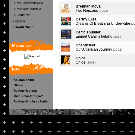
Ruots. tanssimusiikkia
Brennan Moya
Ruotsalaisia artisteja
Two Horizons
(2003)
Soundtracks
Carthy Eliza
Vinyylejä
Dreams Of Breathing Underwater
(2
» World Music
Celtic Thunder
Emmet Cahill's Ireland
(2017)
Maksutavat
Chanticleer
Our American Journey
(2002)
Chloe
Chloe
(2008)
Info
Kaupan ehdot
Ohjeet
Rekisteriseloste
Miksi rekisteröityä?
Rekisteröinnin säännöt