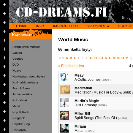
ETUSIVU
INFO
KAUPAN EHDOT
YRITYKSESTä
OSTOSK
Kategoriat
World Music
Hengellinen musiikki
66 nimikettä löytyi
Lasten
0-9
A
B
C
D
E
F
G
H
I
J
K
L
M
N
O
P
Country
DVD
« Edellinen sivu
4
/
Heavy
Meav
Harvinaiset tuonti-boksit
A Celtic Journey
(2005)
Kotimaisia artisteja
Meditation
Jazz & Blues
Meditation (Music For Body & Soul)
Joulumusiikkia
Kokoelmat
Merlin's Magic
Just Harmony
(2009)
Metal
Pop & Rock
Miller Bill
Spirit Songs (The Best Of )
Progrock
(2004)
Rap/Hip Hop
Miriam
Rockabilly
Miriam
(1999)