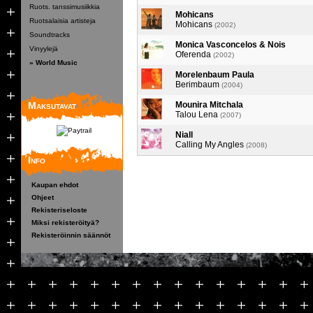
Ruots. tanssimusiikkia
Mohicans
Ruotsalaisia artisteja
Mohicans
(2002)
Soundtracks
Monica Vasconcelos & Nois
Vinyylejä
Oferenda
(2002)
» World Music
Morelenbaum Paula
Berimbaum
(2004)
Maksutavat
Mounira Mitchala
Talou Lena
(2007)
Niall
Calling My Angles
(2008)
Info
Kaupan ehdot
Ohjeet
Rekisteriseloste
Miksi rekisteröityä?
Rekisteröinnin säännöt