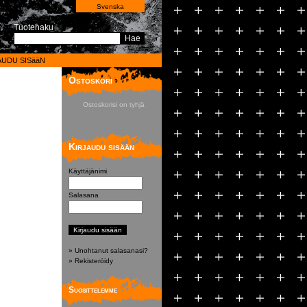
Svenska
Tuotehaku
Hae
AUDU SISääN
Ostoskori
Ostoskorisi on tyhjä
Kirjaudu sisään
Käyttäjänimi
Salasana
» Unohtanut salasanasi?
» Rekisteröidy
Suosittelemme