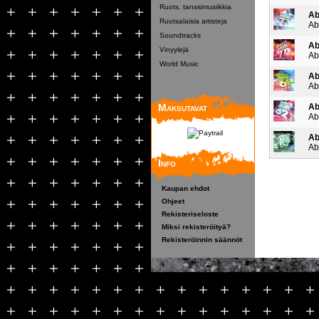
Ruots. tanssimusiikkia
Ab
Ruotsalaisia artisteja
Ab
Soundtracks
Ab
Vinyylejä
Ab
World Music
Ab
Ab
Maksutavat
Ab
Ab
Ab
Ab
Info
Kaupan ehdot
Ohjeet
Rekisteriseloste
Miksi rekisteröityä?
Rekisteröinnin säännöt