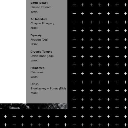
Battle Beast
Circus Of Doom
22.00 €
Ad Infinitum
Chapter II Legacy
24.00 €
Dynazty
Firesign (Digi)
18.50 €
Cryonic Temple
Deliverance (Digi)
18.50 €
Raintimes
Raintimes
18.50 €
U.D.O
Steelfactory + Bonus (Digi)
20.00 €