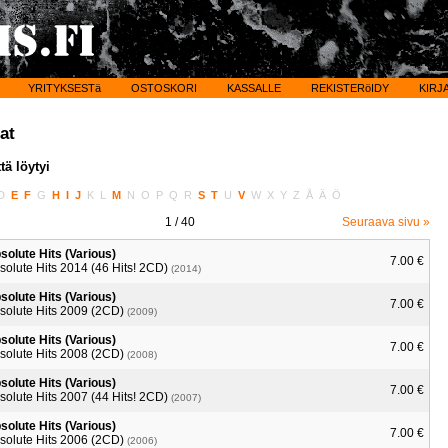
YRITYKSESTä
OSTOSKORI
KASSALLE
REKISTERöIDY
KIRJ
at
tä löytyi
D
E
F
G
H
I
J
K
L
M
N
O
P
Q
R
S
T
U
V
W
X
Y
Z
Å
Ä
Ö
1
/ 40
Seuraava sivu »
solute Hits (Various)
7.00 €
solute Hits 2014 (46 Hits! 2CD)
(2014)
solute Hits (Various)
7.00 €
solute Hits 2009 (2CD)
(2009)
solute Hits (Various)
7.00 €
solute Hits 2008 (2CD)
(2008)
solute Hits (Various)
7.00 €
solute Hits 2007 (44 Hits! 2CD)
(2007)
solute Hits (Various)
7.00 €
solute Hits 2006 (2CD)
(2006)