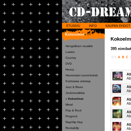
ETUSIVU
INFO
KAUPAN EHDOT
Kategoriat
Kokoelm
Hengellinen musiikki
395 nimiket
Lasten
0-9
A
B
C
Country
DVD
Heavy
Ab
Harvinaiset tuonti-boksit
Ab
Kotimaisia artisteja
Ab
Jazz & Blues
Ab
Joulumusiikkia
» Kokoelmat
Ab
Ab
Metal
Pop & Rock
Ab
Ab
Progrock
Rap/Hip Hop
Ab
Rockabilly
Ab