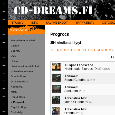
ETUSIVU
INFO
KAUPAN EHDOT
YRITYKSESTä
OSTOSK
Kategoriat
Progrock
Hengellinen musiikki
354 nimikettä löytyi
Lasten
0-9
A
B
C
D
E
F
G
H
I
J
K
L
M
N
O
P
Country
DVD
1
/
Heavy
A Liquid Landscape
Harvinaiset tuonti-boksit
Nightingale Express (Digi)
(2012)
Kotimaisia artisteja
Adekaem
Jazz & Blues
Sound Coloring
(2017)
Joulumusiikkia
Kokoelmat
Adekaem
Adekaem
(2015)
Metal
Pop & Rock
Adrenaline Mob
Men Of Honor
» Progrock
(2014)
Rap/Hip Hop
Adrenaline Mob
Rockabilly
Omerta
(2012)