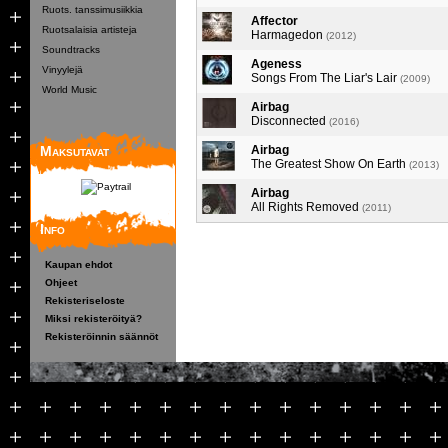
Ruots. tanssimusiikkia
Affector
Ruotsalaisia artisteja
Harmagedon
(2012)
Soundtracks
Ageness
Vinyylejä
Songs From The Liar's Lair
(2009)
World Music
Airbag
Disconnected
(2016)
Maksutavat
Airbag
The Greatest Show On Earth
(2013)
Airbag
All Rights Removed
(2011)
Info
Kaupan ehdot
Ohjeet
Rekisteriseloste
Miksi rekisteröityä?
Rekisteröinnin säännöt