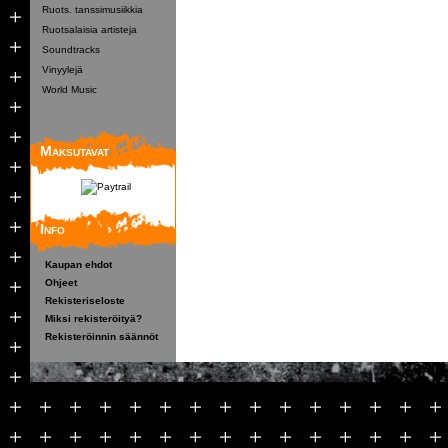
Ruots. tanssimusiikkia
Ruotsalaisia artisteja
Soundtracks
Vinyylejä
World Music
Maksutavat
Info
Kaupan ehdot
Ohjeet
Rekisteriseloste
Miksi rekisteröityä?
Rekisteröinnin säännöt