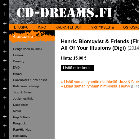
ETUSIVU
INFO
KAUPAN EHDOT
YRITYKSESTä
OSTOSK
Kategoriat
Henric Blomqvist & Friends (Fi
All Of Your Illusions (Digi)
(2014
Hengellinen musiikki
Lasten
Hinta: 15.00 €
Country
DVD
Heavy
Harvinaiset tuonti-boksit
» Lisää saman ryhmän nimikkeitä: Jazz & Blu
» Lisää saman ryhmän nimikkeitä: Heavy
Kotimaisia artisteja
(1449
Jazz & Blues
Joulumusiikkia
Kokoelmat
Metal
Pop & Rock
Progrock
Rap/Hip Hop
Rockabilly