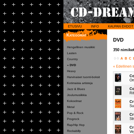
ETUSIVU
INFO
KAUPAN EHDOT
Kategoriat
DVD
Hengellinen musiikki
350 nimiket
Lasten
0-9
A
B
C
Country
» DVD
« Edellinen 
Heavy
Co
Harvinaiset tuonti-boksit
On
Kotimaisia artisteja
Co
Jazz & Blues
Ri
Joulumusiikkia
Kokoelmat
C
Su
Metal
Pop & Rock
C
St
Progrock
Rap/Hip Hop
Cr
Rockabilly
Ve