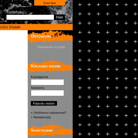
Svenska
Tuotehaku
Hae
AUDU SISääN
Ostoskori
Ostoskorisi on tyhjä
Kirjaudu sisään
Käyttäjänimi
Salasana
» Unohtanut salasanasi?
» Rekisteröidy
Suosittelemme