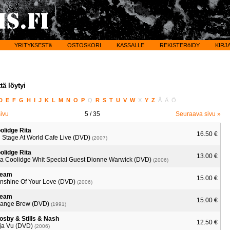
YRITYKSESTä
OSTOSKORI
KASSALLE
REKISTERöIDY
KIRJ
tä löytyi
D
E
F
G
H
I
J
K
L
M
N
O
P
Q
R
S
T
U
V
W
X
Y
Z
Å
Ä
Ö
sivu
5
/ 35
Seuraava sivu »
olidge Rita
16.50 €
 Stage At World Cafe Live (DVD)
(2007)
olidge Rita
13.00 €
ta Coolidge Whit Special Guest Dionne Warwick (DVD)
(2006)
ream
15.00 €
nshine Of Your Love (DVD)
(2006)
ream
15.00 €
range Brew (DVD)
(1991)
osby & Stills & Nash
12.50 €
ja Vu (DVD)
(2006)