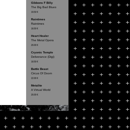
Gibbons F Billy
The Big Bad Blues
19.50 €
Raintimes
Raintimes
18.50 €
Heart Healer
The Metal Opera
20.00 €
Cryonic Temple
Deliverance (Digi)
18.50 €
Battle Beast
Circus Of Doom
22.00 €
Metalite
A Virtual World
20.00 €