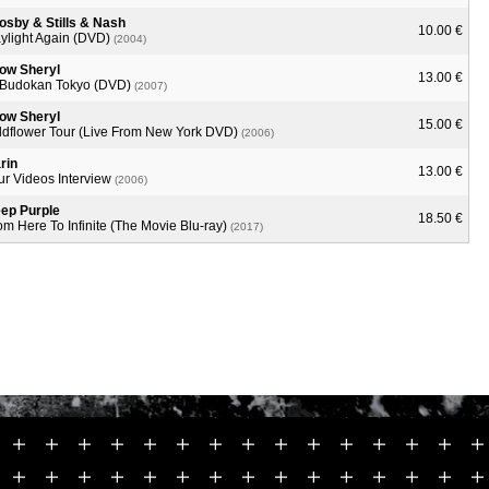
osby & Stills & Nash
10.00 €
ylight Again (DVD)
(2004)
ow Sheryl
13.00 €
 Budokan Tokyo (DVD)
(2007)
ow Sheryl
15.00 €
ldflower Tour (Live From New York DVD)
(2006)
rin
13.00 €
ur Videos Interview
(2006)
ep Purple
18.50 €
om Here To Infinite (The Movie Blu-ray)
(2017)