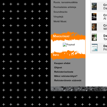
Ruots. tanssimusiikkia
Cr
Ruotsalaisia artisteja
Da
Soundtracks
Cr
Vinyylejä
At
World Music
Cr
Wi
Maksutavat
Da
To
De
Fr
Info
Kaupan ehdot
Ohjeet
Rekisteriseloste
Miksi rekisteröityä?
Rekisteröinnin säännöt