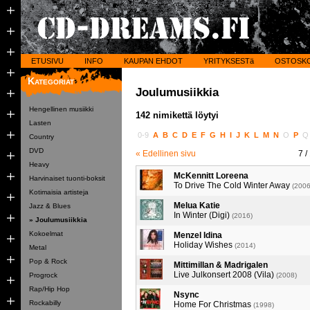
ETUSIVU
INFO
KAUPAN EHDOT
YRITYKSESTä
OSTOSK
Kategoriat
Joulumusiikkia
Hengellinen musiikki
142 nimikettä löytyi
Lasten
0-9
A
B
C
D
E
F
G
H
I
J
K
L
M
N
O
P
Country
DVD
« Edellinen sivu
7
/
Heavy
McKennitt Loreena
Harvinaiset tuonti-boksit
To Drive The Cold Winter Away
(2006
Kotimaisia artisteja
Melua Katie
Jazz & Blues
In Winter (Digi)
(2016)
» Joulumusiikkia
Kokoelmat
Menzel Idina
Holiday Wishes
(2014)
Metal
Pop & Rock
Mittimillan & Madrigalen
Live Julkonsert 2008 (Vila)
Progrock
(2008)
Rap/Hip Hop
Nsync
Rockabilly
Home For Christmas
(1998)