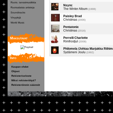
Ruots. tanssimusiikkia
Nsync
Ruotsalaisia artisteja
The Winter Album
(1998)
Soundtracks
Paisley Brad
Vinyylejä
Christmas
(2006)
World Music
Pentatonix
Christmas
(2016)
Maksutavat
Perrelli Charlotte
Rimfrostjul
(2008)
Philomela /Johtaa Marjukka Riihim
Sydämeni Joulu
(1992)
Info
Kaupan ehdot
Ohjeet
Rekisteriseloste
Miksi rekisteröityä?
Rekisteröinnin säännöt