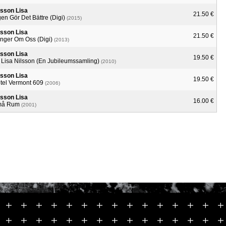
lsson Lisa
21.50 €
gen Gör Det Bättre (Digi)
(2015)
lsson Lisa
21.50 €
nger Om Oss (Digi)
(2013)
lsson Lisa
19.50 €
 Lisa Nilsson (En Jubileumssamling)
(2010)
lsson Lisa
19.50 €
tel Vermont 609
(2006)
lsson Lisa
16.00 €
må Rum
(2001)