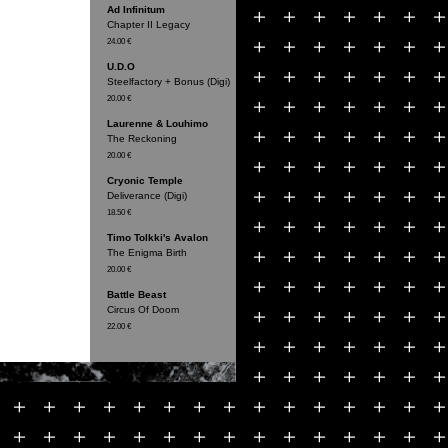
Ad Infinitum
Chapter II Legacy
24.00 €
U.D.O
Steelfactory + Bonus (Digi)
20.00 €
Laurenne & Louhimo
The Reckoning
20.00 €
Cryonic Temple
Deliverance (Digi)
18.50 €
Timo Tolkki's Avalon
The Enigma Birth
20.00 €
Battle Beast
Circus Of Doom
22.00 €