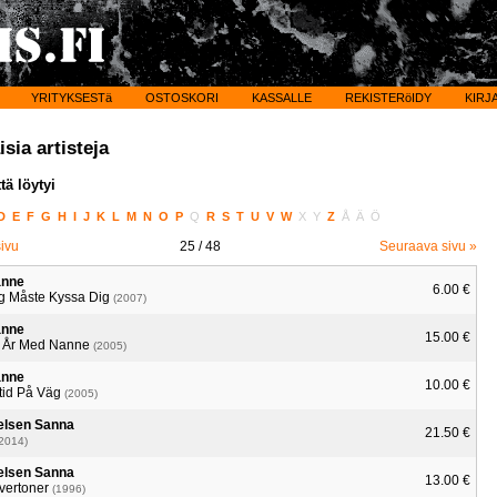
YRITYKSESTä
OSTOSKORI
KASSALLE
REKISTERöIDY
KIRJ
sia artisteja
tä löytyi
D
E
F
G
H
I
J
K
L
M
N
O
P
Q
R
S
T
U
V
W
X
Y
Z
Å
Ä
Ö
sivu
25
/ 48
Seuraava sivu »
nne
6.00 €
g Måste Kyssa Dig
(2007)
nne
15.00 €
 År Med Nanne
(2005)
nne
10.00 €
ltid På Väg
(2005)
elsen Sanna
21.50 €
2014)
elsen Sanna
13.00 €
lvertoner
(1996)