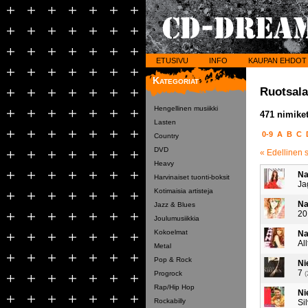
ETUSIVU
INFO
KAUPAN EHDOT
Kategoriat
Ruotsalai
Hengellinen musiikki
471 nimiket
Lasten
0-9
A
B
C
Country
DVD
« Edellinen 
Heavy
Na
Harvinaiset tuonti-boksit
Ja
Kotimaisia artisteja
Na
Jazz & Blues
20
Joulumusiikkia
Kokoelmat
Na
Al
Metal
Pop & Rock
Ni
7
Progrock
(
Rap/Hip Hop
Ni
Rockabilly
Si