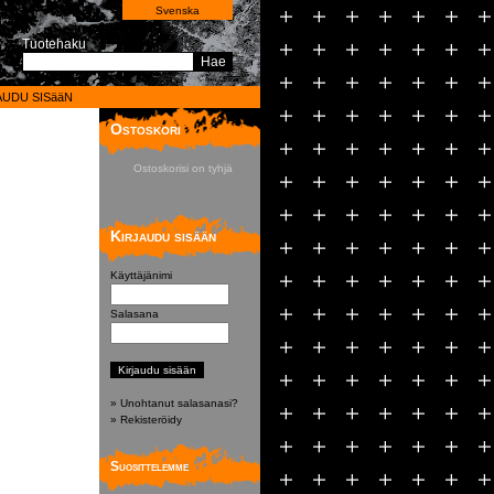
Svenska
Tuotehaku
Hae
AUDU SISääN
Ostoskori
Ostoskorisi on tyhjä
Kirjaudu sisään
Käyttäjänimi
Salasana
» Unohtanut salasanasi?
» Rekisteröidy
Suosittelemme