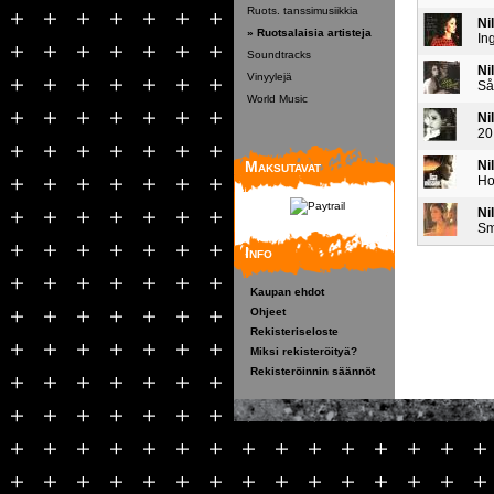
Ruots. tanssimusiikkia
Ni
» Ruotsalaisia artisteja
In
Soundtracks
Ni
Vinyylejä
Så
World Music
Ni
20
Maksutavat
Ni
Ho
Ni
S
Info
Kaupan ehdot
Ohjeet
Rekisteriseloste
Miksi rekisteröityä?
Rekisteröinnin säännöt