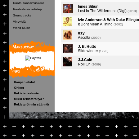
Ruots. tanssimusiikkia
Innes Sibun
Ruotsalaisia artisteja
Lost In The Wilderness (Digi)
(2013)
Soundtracks
Ivie Anderson & With Duke Ellingt
Vinyylejä
It Dont Mean A Thing
(2002)
World Music
Izzy
Ascolta
(2000)
Maksutavat
J. B. Hutto
Slidewinder
(1990)
J.J.Cale
Roll On
(2009)
Info
Kaupan ehdot
Ohjeet
Rekisteriseloste
Miksi rekisteröityä?
Rekisteröinnin säännöt