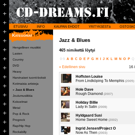
ETUSIVU
INFO
KAUPAN EHDOT
YRITYKSESTä
OSTOSK
Kategoriat
Jazz & Blues
Hengellinen musiikki
465 nimikettä löytyi
Lasten
0-9
A
B
C
D
E
F
G
H
I
J
K
L
M
N
O
P
Country
DVD
« Edellinen sivu
16
/
Heavy
Hoffsten Louise
Harvinaiset tuonti-boksit
From Lindköping To Memphis
(2005)
Kotimaisia artisteja
Hole Dave
» Jazz & Blues
Rough Diamond
(2007)
Joulumusiikkia
Kokoelmat
Holiday Billie
Lady In Satin
(2009)
Metal
Pop & Rock
Hyldgaard Susi
Home Sweet Home
Progrock
(2002)
Rap/Hip Hop
Ingrid Jensen/Project O
Rockabilly
Now As Then
(2003)