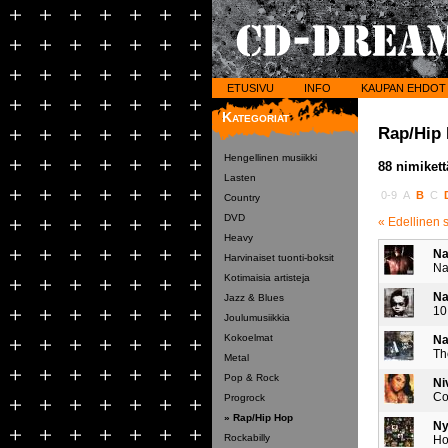
ETUSIVU
INFO
KAUPAN EHDOT
Kategoriat
Rap/Hip
Hengellinen musiikki
88 nimikett
Lasten
0-9
A
B
C
Country
DVD
« Edellinen 
Heavy
N
Harvinaiset tuonti-boksit
Na
Kotimaisia artisteja
N
Jazz & Blues
10
Joulumusiikkia
Kokoelmat
N
Th
Metal
Pop & Rock
Ni
Co
Progrock
» Rap/Hip Hop
Ny
Rockabilly
Ho