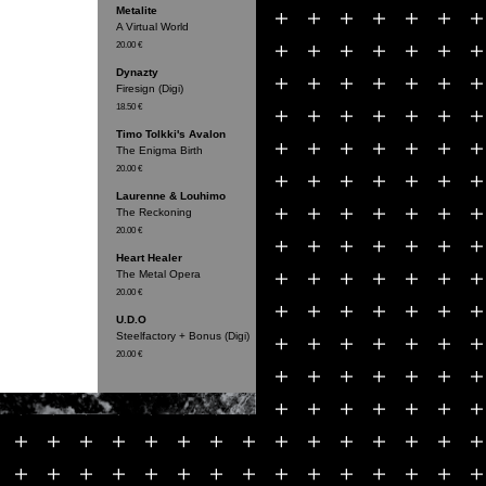
Metalite
A Virtual World
20.00 €
Dynazty
Firesign (Digi)
18.50 €
Timo Tolkki's Avalon
The Enigma Birth
20.00 €
Laurenne & Louhimo
The Reckoning
20.00 €
Heart Healer
The Metal Opera
20.00 €
U.D.O
Steelfactory + Bonus (Digi)
20.00 €