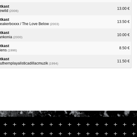
tkast
13.00 €
lewild
(2006)
tkast
13.50 €
eakerboxxx / The Love Below
(2003)
tkast
10.00 €
ankonia
(2000)
tkast
8.50 €
liens
(1996)
tkast
11.50 €
uthernplayalisticadillacmuzik
(1994)