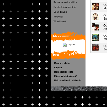
Ruots. tanssimusiikkia
Ou
Ruotsalaisia artisteja
Id
Soundtracks
Ou
Vinyylejä
Sp
World Music
Ou
St
Maksutavat
Ou
At
Ou
So
Info
Kaupan ehdot
Ohjeet
Rekisteriseloste
Miksi rekisteröityä?
Rekisteröinnin säännöt