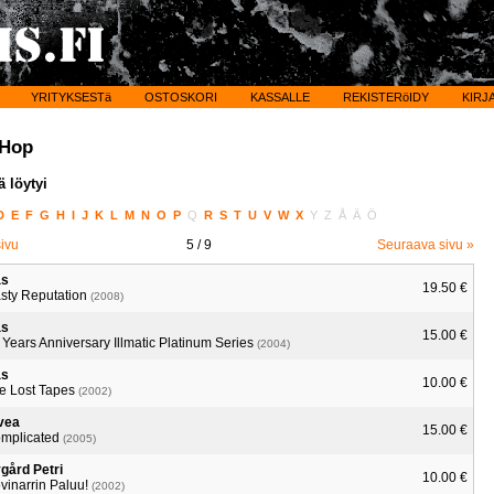
YRITYKSESTä
OSTOSKORI
KASSALLE
REKISTERöIDY
KIRJ
 Hop
ä löytyi
D
E
F
G
H
I
J
K
L
M
N
O
P
Q
R
S
T
U
V
W
X
Y
Z
Å
Ä
Ö
sivu
5
/ 9
Seuraava sivu »
as
19.50 €
sty Reputation
(2008)
as
15.00 €
 Years Anniversary Illmatic Platinum Series
(2004)
as
10.00 €
e Lost Tapes
(2002)
vea
15.00 €
mplicated
(2005)
gård Petri
10.00 €
vinarrin Paluu!
(2002)