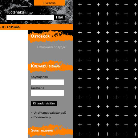
Svenska
Tuotehaku
Hae
AUDU SISääN
Ostoskori
Ostoskorisi on tyhjä
Kirjaudu sisään
Käyttäjänimi
Salasana
» Unohtanut salasanasi?
» Rekisteröidy
Suosittelemme