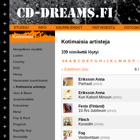
ETUSIVU
INFO
KAUPAN EHDOT
YRITYKSESTä
OSTOSK
Kategoriat
Kotimaisia artisteja
Hengellinen musiikki
339 nimikettä löytyi
Lasten
0-9
A
B
C
D
E
F
G
H
I
J
K
L
M
N
O
P
Country
DVD
« Edellinen sivu
6
/
Heavy
Eriksson Anna
Harvinaiset tuonti-boksit
Parhaat
(2003)
» Kotimaisia artisteja
Eriksson Anna
Jazz & Blues
Kun Katsoit Minuun
(2001)
Joulumusiikkia
Kokoelmat
Fenix (Finland)
10 Års Jubileum
(2015)
Metal
Pop & Rock
Flinch
Kuvastin
Progrock
(2006)
Rap/Hip Hop
Fog
Rockabilly
Vastavirtaan
(2008)