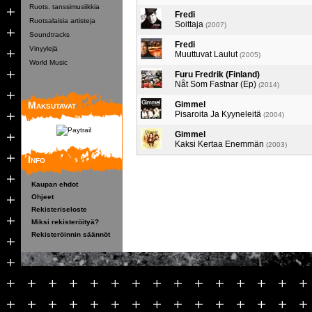
Ruots. tanssimusiikkia
Fredi
Ruotsalaisia artisteja
Soittaja
(2007)
Soundtracks
Fredi
Vinyylejä
Muuttuvat Laulut
(2005)
World Music
Furu Fredrik (Finland)
Nåt Som Fastnar (Ep)
(2014)
Maksutavat
Gimmel
Pisaroita Ja Kyyneleitä
(2004)
Gimmel
Kaksi Kertaa Enemmän
(2003)
Info
Kaupan ehdot
Ohjeet
Rekisteriseloste
Miksi rekisteröityä?
Rekisteröinnin säännöt