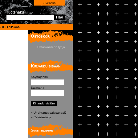
Svenska
Tuotehaku
Hae
AUDU SISääN
Ostoskori
Ostoskorisi on tyhjä
Kirjaudu sisään
Käyttäjänimi
Salasana
» Unohtanut salasanasi?
» Rekisteröidy
Suosittelemme