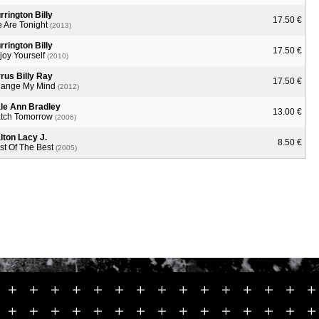
rrington Billy
17.50 €
 Are Tonight
(2013)
rrington Billy
17.50 €
joy Yourself
(2010)
rus Billy Ray
17.50 €
ange My Mind
(2012)
le Ann Bradley
13.00 €
tch Tomorrow
(2006)
lton Lacy J.
8.50 €
st Of The Best
(2005)