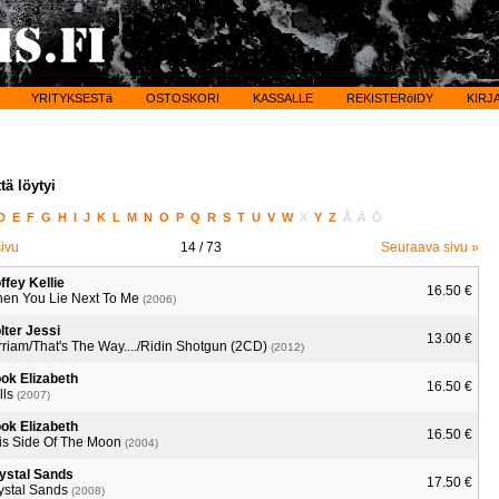
YRITYKSESTä
OSTOSKORI
KASSALLE
REKISTERöIDY
KIRJ
tä löytyi
D
E
F
G
H
I
J
K
L
M
N
O
P
Q
R
S
T
U
V
W
X
Y
Z
Å
Ä
Ö
sivu
14
/ 73
Seuraava sivu »
ffey Kellie
16.50 €
en You Lie Next To Me
(2006)
lter Jessi
13.00 €
rriam/That's The Way..../Ridin Shotgun (2CD)
(2012)
ok Elizabeth
16.50 €
lls
(2007)
ok Elizabeth
16.50 €
is Side Of The Moon
(2004)
ystal Sands
17.50 €
ystal Sands
(2008)