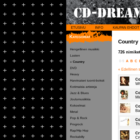
ETUSIVU
INFO
KAUPAN EHDOT
Kategoriat
Country
Hengellinen musiikki
726 nimiket
Lasten
0-9
A
B
C
» Country
DVD
« Edellinen 
Heavy
Co
Harvinaiset tuonti-boksit
Wh
Kotimaisia artisteja
Co
Jazz & Blues
Mi
Joulumusiikkia
Kokoelmat
Co
Ba
Metal
Pop & Rock
Co
Th
Progrock
Rap/Hip Hop
Cr
Rockabilly
Cr