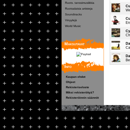
Ruots. tanssimusiikkia
Cu
Ruotsalaisia artisteja
We
Soundtracks
Cu
Vinyylejä
En
World Music
Cy
Ch
Maksutavat
Da
Ca
Da
Be
Info
Kaupan ehdot
Ohjeet
Rekisteriseloste
Miksi rekisteröityä?
Rekisteröinnin säännöt