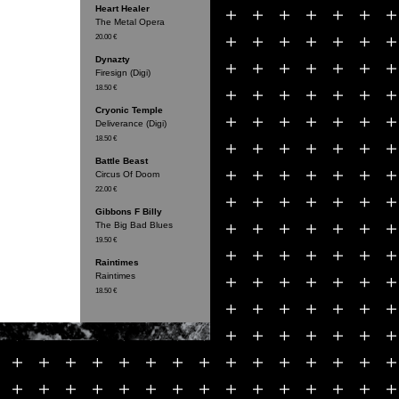
Heart Healer
The Metal Opera
20.00 €
Dynazty
Firesign (Digi)
18.50 €
Cryonic Temple
Deliverance (Digi)
18.50 €
Battle Beast
Circus Of Doom
22.00 €
Gibbons F Billy
The Big Bad Blues
19.50 €
Raintimes
Raintimes
18.50 €