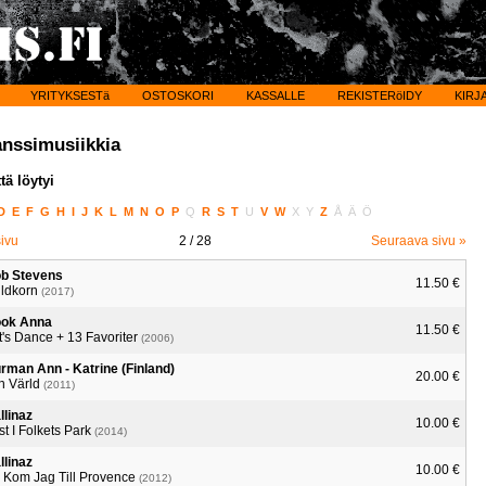
YRITYKSESTä
OSTOSKORI
KASSALLE
REKISTERöIDY
KIRJ
anssimusiikkia
tä löytyi
D
E
F
G
H
I
J
K
L
M
N
O
P
Q
R
S
T
U
V
W
X
Y
Z
Å
Ä
Ö
sivu
2
/ 28
Seuraava sivu »
b Stevens
11.50 €
ldkorn
(2017)
ok Anna
11.50 €
t's Dance + 13 Favoriter
(2006)
rman Ann - Katrine (Finland)
20.00 €
n Värld
(2011)
llinaz
10.00 €
st I Folkets Park
(2014)
llinaz
10.00 €
 Kom Jag Till Provence
(2012)