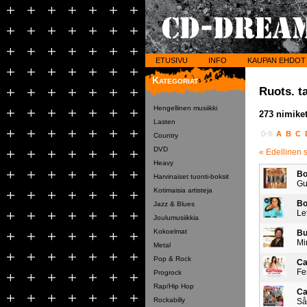
ETUSIVU
INFO
KAUPAN EHDOT
Kategoriat
Ruots. t
Hengellinen musiikki
273 nimiket
Lasten
0-9
A
B
C
Country
DVD
« Edellinen 
Heavy
Bo
Harvinaiset tuonti-boksit
Gu
Kotimaisia artisteja
Bo
Jazz & Blues
Le
Joulumusiikkia
Kokoelmat
Bu
Mi
Metal
Pop & Rock
Ca
Fe
Progrock
Rap/Hip Hop
Ca
Rockabilly
Så