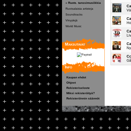
» Ruots. tanssimusiikkia
Ca
Ruotsalaisia artisteja
Vä
Soundtracks
Ca
Vinyylejä
Ho
World Music
Ca
Li
Maksutavat
Ca
Ny
Cc
Gå
Info
Kaupan ehdot
Ohjeet
Rekisteriseloste
Miksi rekisteröityä?
Rekisteröinnin säännöt