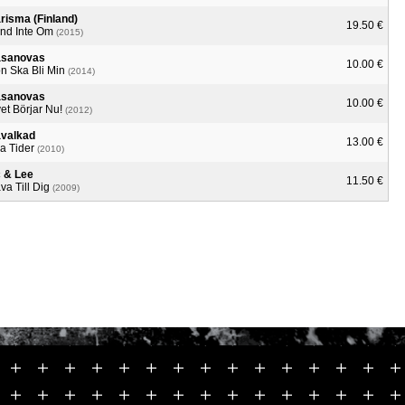
risma (Finland)
19.50 €
nd Inte Om
(2015)
sanovas
10.00 €
n Ska Bli Min
(2014)
sanovas
10.00 €
vet Börjar Nu!
(2012)
valkad
13.00 €
a Tider
(2010)
 & Lee
11.50 €
va Till Dig
(2009)