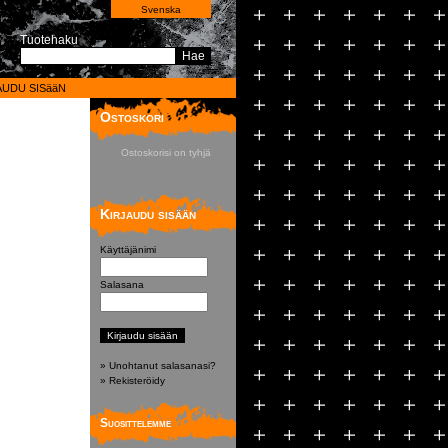
Svenska
Tuotehaku
Hae
AUDU SISääN
Ostoskori
Ostoskorisi on tyhjä
Kirjaudu sisään
Käyttäjänimi
Salasana
» Unohtanut salasanasi?
» Rekisteröidy
Suosittelemme