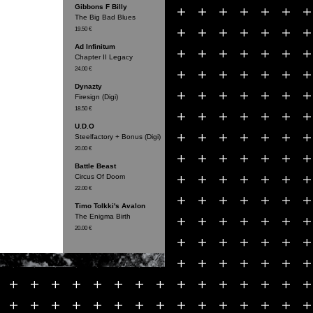
Gibbons F Billy
The Big Bad Blues
19.50 €
Ad Infinitum
Chapter II Legacy
24.00 €
Dynazty
Firesign (Digi)
18.50 €
U.D.O
Steelfactory + Bonus (Digi)
20.00 €
Battle Beast
Circus Of Doom
22.00 €
Timo Tolkki's Avalon
The Enigma Birth
20.00 €