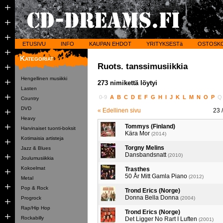
ETUSIVU
INFO
KAUPAN EHDOT
YRITYKSESTä
OSTOSK
Kategoriat
Ruots. tanssimusiikkia
Hengellinen musiikki
273 nimikettä löytyi
Lasten
0-9
A
B
C
D
E
F
G
H
I
J
K
L
M
N
O
P
Country
DVD
« Edellinen sivu
23
/
Heavy
Tommys (Finland)
Harvinaiset tuonti-boksit
Kära Mor
(2014)
Kotimaisia artisteja
Torgny Melins
Jazz & Blues
Dansbandsnatt
(2010)
Joulumusiikkia
Kokoelmat
Trasthes
50 År Mitt Gamla Piano
(2012)
Metal
Pop & Rock
Trond Erics (Norge)
Donna Bella Donna
Progrock
(2004)
Rap/Hip Hop
Trond Erics (Norge)
Rockabilly
Det Ligger No Rart I Luften
(2001)