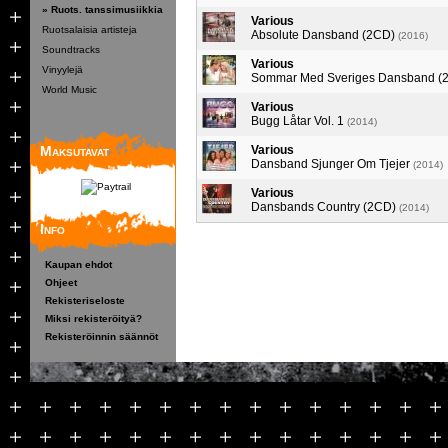
» Ruots. tanssimusiikkia
Various
Ruotsalaisia artisteja
Absolute Dansband (2CD)
(2016)
Soundtracks
Various
Vinyylejä
Sommar Med Sveriges Dansband (
World Music
Various
Bugg Låtar Vol. 1
(2014)
Maksutavat
Various
Dansband Sjunger Om Tjejer
(2014)
Various
Dansbands Country (2CD)
(2014)
Info
Kaupan ehdot
Ohjeet
Rekisteriseloste
Miksi rekisteröityä?
Rekisteröinnin säännöt